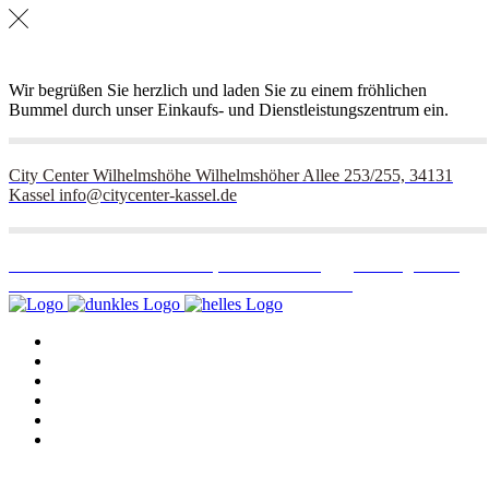
Wir begrüßen Sie herzlich und laden Sie zu einem fröhlichen
Bummel durch unser Einkaufs- und Dienstleistungszentrum ein.
City Center Wilhelmshöhe
Wilhelmshöher Allee 253/255, 34131
Kassel
info@citycenter-kassel.de
Wilhelmshöher Allee 253/255, 34131 Kassel
Öffnungszeiten
Mo – Fr: 9:00 – 18:30 Uhr · Sa: 9:00 – 14:00 Uhr
Im Center
Einkaufen
Essen & Trinken
Dienstleister
Center News
Standort