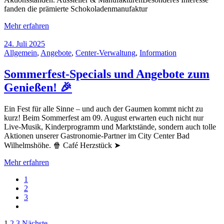
fanden die prämierte Schokoladenmanufaktur
Mehr erfahren
24. Juli 2025
Allgemein
,
Angebote
,
Center-Verwaltung
,
Information
Sommerfest-Specials und Angebote zum
Genießen! 🎉
Ein Fest für alle Sinne – und auch der Gaumen kommt nicht zu
kurz! Beim Sommerfest am 09. August erwarten euch nicht nur
Live-Musik, Kinderprogramm und Marktstände, sondern auch tolle
Aktionen unserer Gastronomie-Partner im City Center Bad
Wilhelmshöhe. 🍿 Café Herzstück ➤
Mehr erfahren
1
2
3
1
2
3
Nächste