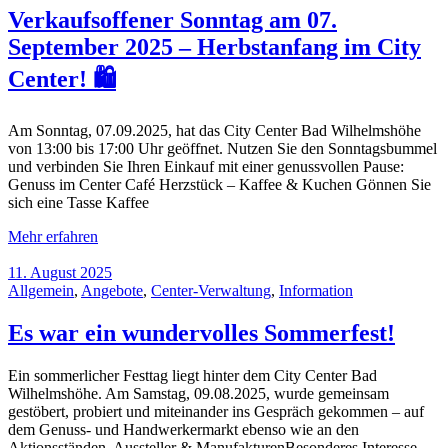
Verkaufsoffener Sonntag am 07.
September 2025 – Herbstanfang im City
Center! 🛍️
Am Sonntag, 07.09.2025, hat das City Center Bad Wilhelmshöhe
von 13:00 bis 17:00 Uhr geöffnet. Nutzen Sie den Sonntagsbummel
und verbinden Sie Ihren Einkauf mit einer genussvollen Pause:
Genuss im Center Café Herzstück – Kaffee & Kuchen Gönnen Sie
sich eine Tasse Kaffee
Mehr erfahren
11. August 2025
Allgemein
,
Angebote
,
Center-Verwaltung
,
Information
Es war ein wundervolles Sommerfest!
Ein sommerlicher Festtag liegt hinter dem City Center Bad
Wilhelmshöhe. Am Samstag, 09.08.2025, wurde gemeinsam
gestöbert, probiert und miteinander ins Gespräch gekommen – auf
dem Genuss- und Handwerkermarkt ebenso wie an den
Aktionsständen. Aussteller & ManufakturenBesonderes Interesse