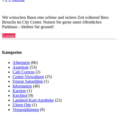
Seitennummerierung
der
Beiträge
Wir wünschen Ihnen eine schöne und sichere Zeit während Ihres
Besuchs im City Center. Nutzen Sie gerne unser öffentliches
Parkhaus – bleiben Sie gesund!
Kontakt
Kategorien
Allgemein
(86)
Angebote
(53)
Cafe Correus
(2)
Center-Verwaltung
(25)
Friseur Salonfähig
(1)
Information
(40)
Karriere
(1)
Kirchhof
(9)
Landgraf-Karl-Apotheke
(22)
Uhren Otte
(1)
Veranstaltungen
(9)